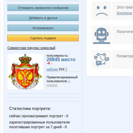
L1007
LanaN
Этот блог
Отправить приватное сообщение
блогеров
.
Добавить в друзья
Игнорировать
ekaterina_
helena
Посетит
Сделать подарок
Совместная покупка: взрослый
sokolik26
sparro
популярность:
Посмотре
28845 место
-4 ↓
рейтинг
816
?
Привилегированный
пользователь
5
Лана2212
Мил@н
уровня
Статистика портрета:
сейчас просматривают портрет - 0
зарегистрированные пользователи
посетившие портрет за 7 дней - 0