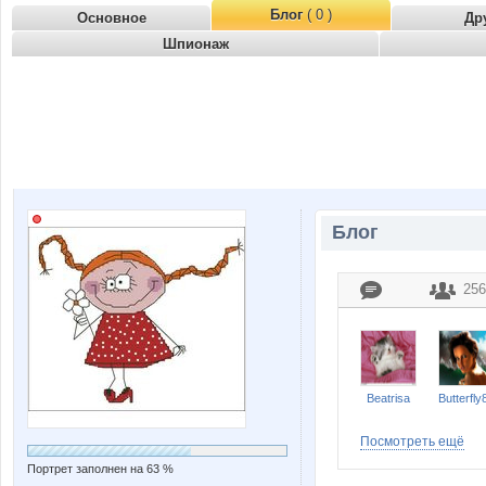
Блог
( 0 )
Основное
Др
Шпионаж
Блог
256
Beatrisa
Butterfly
Посмотреть ещё
Портрет заполнен на 63 %